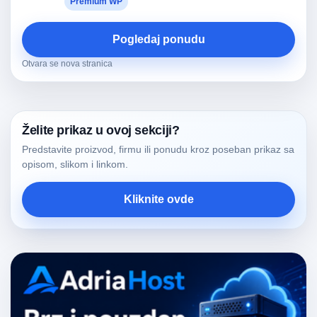
Premium WP
Pogledaj ponudu
Otvara se nova stranica
Želite prikaz u ovoj sekciji?
Predstavite proizvod, firmu ili ponudu kroz poseban prikaz sa
opisom, slikom i linkom.
Kliknite ovde