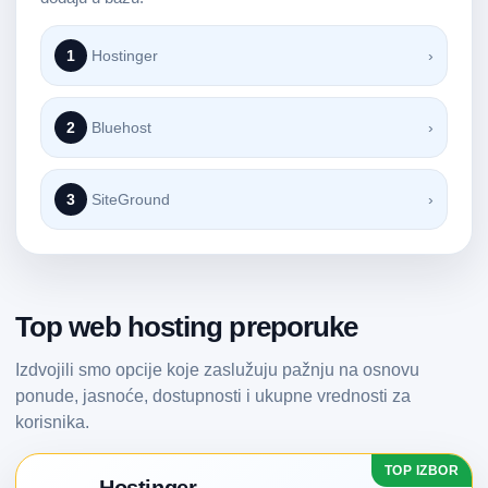
1
Hostinger
›
2
Bluehost
›
3
SiteGround
›
Top web hosting preporuke
Izdvojili smo opcije koje zaslužuju pažnju na osnovu
ponude, jasnoće, dostupnosti i ukupne vrednosti za
korisnika.