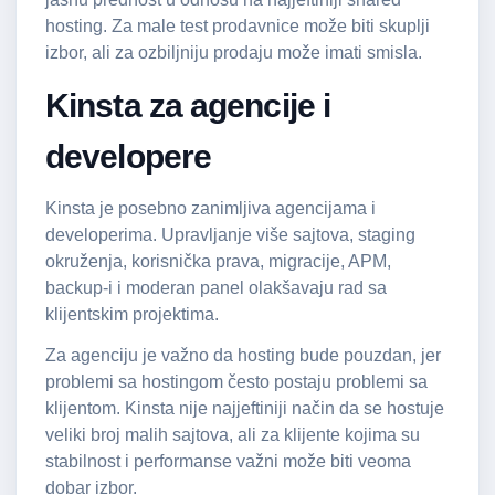
hosting. Za male test prodavnice može biti skuplji
izbor, ali za ozbiljniju prodaju može imati smisla.
Kinsta za agencije i
developere
Kinsta je posebno zanimljiva agencijama i
developerima. Upravljanje više sajtova, staging
okruženja, korisnička prava, migracije, APM,
backup-i i moderan panel olakšavaju rad sa
klijentskim projektima.
Za agenciju je važno da hosting bude pouzdan, jer
problemi sa hostingom često postaju problemi sa
klijentom. Kinsta nije najjeftiniji način da se hostuje
veliki broj malih sajtova, ali za klijente kojima su
stabilnost i performanse važni može biti veoma
dobar izbor.