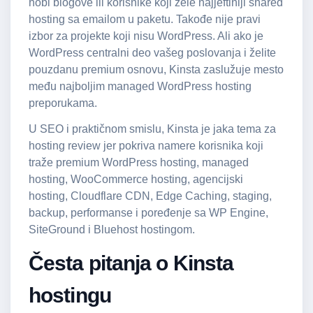
hobi blogove ili korisnike koji žele najjeftiniji shared
hosting sa emailom u paketu. Takođe nije pravi
izbor za projekte koji nisu WordPress. Ali ako je
WordPress centralni deo vašeg poslovanja i želite
pouzdanu premium osnovu, Kinsta zaslužuje mesto
među najboljim managed WordPress hosting
preporukama.
U SEO i praktičnom smislu, Kinsta je jaka tema za
hosting review jer pokriva namere korisnika koji
traže premium WordPress hosting, managed
hosting, WooCommerce hosting, agencijski
hosting, Cloudflare CDN, Edge Caching, staging,
backup, performanse i poređenje sa WP Engine,
SiteGround i Bluehost hostingom.
Česta pitanja o Kinsta
hostingu