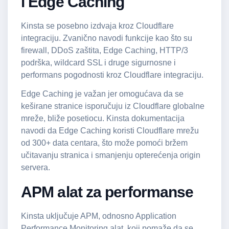
i Edge Caching
Kinsta se posebno izdvaja kroz Cloudflare
integraciju. Zvanično navodi funkcije kao što su
firewall, DDoS zaštita, Edge Caching, HTTP/3
podrška, wildcard SSL i druge sigurnosne i
performans pogodnosti kroz Cloudflare integraciju.
Edge Caching je važan jer omogućava da se
keširane stranice isporučuju iz Cloudflare globalne
mreže, bliže posetiocu. Kinsta dokumentacija
navodi da Edge Caching koristi Cloudflare mrežu
od 300+ data centara, što može pomoći bržem
učitavanju stranica i smanjenju opterećenja origin
servera.
APM alat za performanse
Kinsta uključuje APM, odnosno Application
Performance Monitoring alat, koji pomaže da se