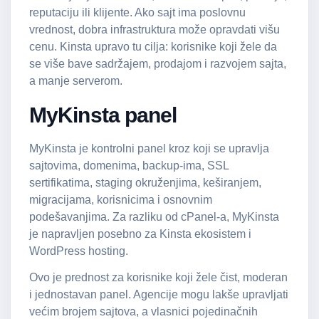
reputaciju ili klijente. Ako sajt ima poslovnu
vrednost, dobra infrastruktura može opravdati višu
cenu. Kinsta upravo tu cilja: korisnike koji žele da
se više bave sadržajem, prodajom i razvojem sajta,
a manje serverom.
MyKinsta panel
MyKinsta je kontrolni panel kroz koji se upravlja
sajtovima, domenima, backup-ima, SSL
sertifikatima, staging okruženjima, keširanjem,
migracijama, korisnicima i osnovnim
podešavanjima. Za razliku od cPanel-a, MyKinsta
je napravljen posebno za Kinsta ekosistem i
WordPress hosting.
Ovo je prednost za korisnike koji žele čist, moderan
i jednostavan panel. Agencije mogu lakše upravljati
većim brojem sajtova, a vlasnici pojedinačnih