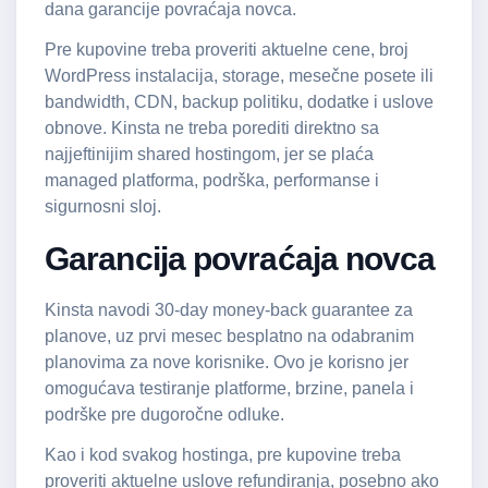
dana garancije povraćaja novca.
Pre kupovine treba proveriti aktuelne cene, broj
WordPress instalacija, storage, mesečne posete ili
bandwidth, CDN, backup politiku, dodatke i uslove
obnove. Kinsta ne treba porediti direktno sa
najjeftinijim shared hostingom, jer se plaća
managed platforma, podrška, performanse i
sigurnosni sloj.
Garancija povraćaja novca
Kinsta navodi 30-day money-back guarantee za
planove, uz prvi mesec besplatno na odabranim
planovima za nove korisnike. Ovo je korisno jer
omogućava testiranje platforme, brzine, panela i
podrške pre dugoročne odluke.
Kao i kod svakog hostinga, pre kupovine treba
proveriti aktuelne uslove refundiranja, posebno ako