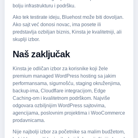
bolju infrastrukturu i podršku.
Ako tek testirate ideju, Bluehost može biti dovoljan.
Ako sajt već donosi novac, ima posete ili
predstavlja ozbiljan biznis, Kinsta je kvalitetniji, ali
skuplji izbor.
Naš zaključak
Kinsta je odličan izbor za korisnike koji žele
premium managed WordPress hosting sa jakim
performansama, sigurnošću, staging okruženjima,
backup-ima, Cloudflare integracijom, Edge
Caching-om i kvalitetnom podrškom. Najviše
odgovara ozbiljnijim WordPress sajtovima,
agencijama, poslovnim projektima i WooCommerce
prodavnicama.
Nije najbolji izbor za početnike sa malim budžetom,