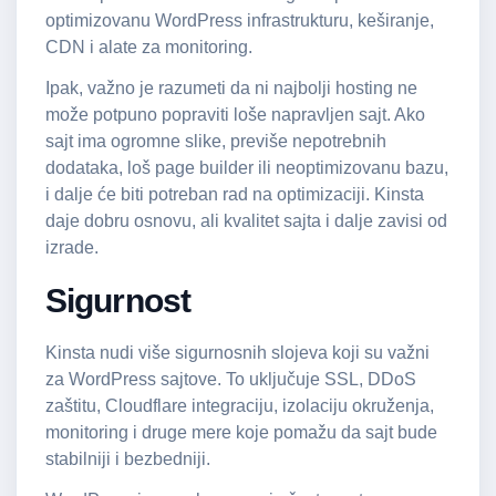
optimizovanu WordPress infrastrukturu, keširanje,
CDN i alate za monitoring.
Ipak, važno je razumeti da ni najbolji hosting ne
može potpuno popraviti loše napravljen sajt. Ako
sajt ima ogromne slike, previše nepotrebnih
dodataka, loš page builder ili neoptimizovanu bazu,
i dalje će biti potreban rad na optimizaciji. Kinsta
daje dobru osnovu, ali kvalitet sajta i dalje zavisi od
izrade.
Sigurnost
Kinsta nudi više sigurnosnih slojeva koji su važni
za WordPress sajtove. To uključuje SSL, DDoS
zaštitu, Cloudflare integraciju, izolaciju okruženja,
monitoring i druge mere koje pomažu da sajt bude
stabilniji i bezbedniji.