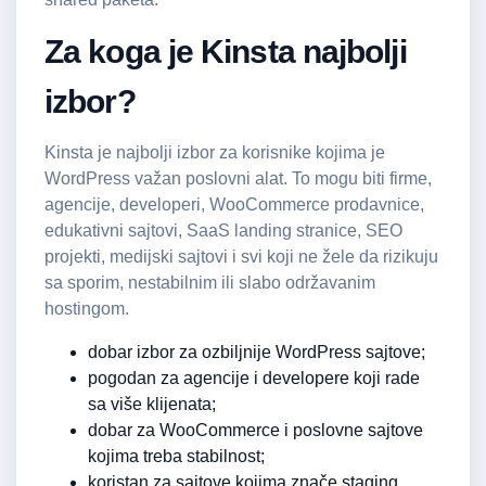
Za koga je Kinsta najbolji
izbor?
Kinsta je najbolji izbor za korisnike kojima je
WordPress važan poslovni alat. To mogu biti firme,
agencije, developeri, WooCommerce prodavnice,
edukativni sajtovi, SaaS landing stranice, SEO
projekti, medijski sajtovi i svi koji ne žele da rizikuju
sa sporim, nestabilnim ili slabo održavanim
hostingom.
dobar izbor za ozbiljnije WordPress sajtove;
pogodan za agencije i developere koji rade
sa više klijenata;
dobar za WooCommerce i poslovne sajtove
kojima treba stabilnost;
koristan za sajtove kojima znače staging,