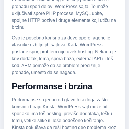
pronađu spori delovi WordPress sajta. To može
uključivati spore PHP procese, MySQL upite,
spoljne HTTP pozive i druge elemente koji utiču na
brzinu.
Ovo je posebno korisno za developere, agencije i
vlasnike ozbiljnijih sajtova. Kada WordPress
postane spor, problem nije uvek hosting. Nekada je
kriv dodatak, tema, spora baza, external API ili loš
kod. APM pomaže da se problem preciznije
pronađe, umesto da se nagađa.
Performanse i brzina
Performanse su jedan od glavnih razloga zašto
korisnici biraju Kinsta. WordPress sajt može biti
spor ako ima loš hosting, previše dodataka, tešku
temu, velike slike ili loše podešeno keširanje.
Kinsta pokušava da reši hosting deo problema kroz