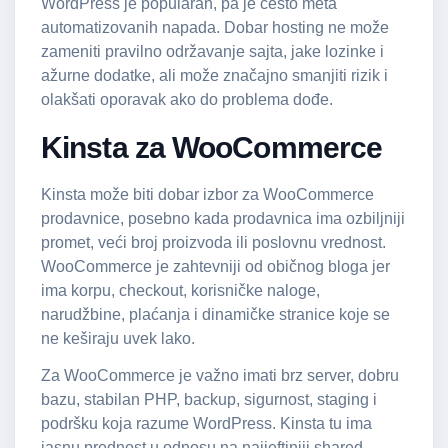
WordPress je popularan, pa je često meta
automatizovanih napada. Dobar hosting ne može
zameniti pravilno održavanje sajta, jake lozinke i
ažurne dodatke, ali može značajno smanjiti rizik i
olakšati oporavak ako do problema dođe.
Kinsta za WooCommerce
Kinsta može biti dobar izbor za WooCommerce
prodavnice, posebno kada prodavnica ima ozbiljniji
promet, veći broj proizvoda ili poslovnu vrednost.
WooCommerce je zahtevniji od običnog bloga jer
ima korpu, checkout, korisničke naloge,
narudžbine, plaćanja i dinamičke stranice koje se
ne keširaju uvek lako.
Za WooCommerce je važno imati brz server, dobru
bazu, stabilan PHP, backup, sigurnost, staging i
podršku koja razume WordPress. Kinsta tu ima
jasnu prednost u odnosu na najjeftiniji shared