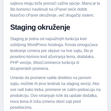
sajtova mogu brže pronaći važne opcije. Mana je to
što korisnici naviknuti na cPanel neće dobiti
klasično cPanel okruženje, već drugačiji sistem.
Staging okruženje
Staging je jedna od najvažnijih funkcija kod
ozbiljnog WordPress hostinga. Kinsta omogućava
testiranje izmena pre objave na live sajtu, što je
posebno korisno kod ažuriranja tema, dodataka,
PHP verzije, WooCommerce funkcija ili
dizajnerskih promena.
Umesto da promene radite direktno na javnom
sajtu, možete ih prvo testirati na staging verziji. Ako
sve radi kako treba, promene se zatim prebacuju na
produkciju. Ovo smanjuje rizik da update dodatka,
nova tema ili loša izmena obori sajt pred
posetiocima.