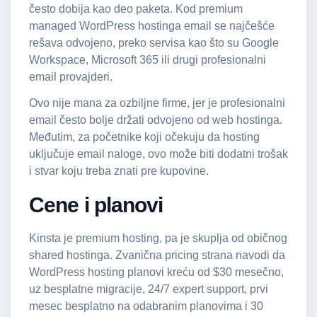
često dobija kao deo paketa. Kod premium
managed WordPress hostinga email se najčešće
rešava odvojeno, preko servisa kao što su Google
Workspace, Microsoft 365 ili drugi profesionalni
email provajderi.
Ovo nije mana za ozbiljne firme, jer je profesionalni
email često bolje držati odvojeno od web hostinga.
Međutim, za početnike koji očekuju da hosting
uključuje email naloge, ovo može biti dodatni trošak
i stvar koju treba znati pre kupovine.
Cene i planovi
Kinsta je premium hosting, pa je skuplja od običnog
shared hostinga. Zvanična pricing strana navodi da
WordPress hosting planovi kreću od $30 mesečno,
uz besplatne migracije, 24/7 expert support, prvi
mesec besplatno na odabranim planovima i 30