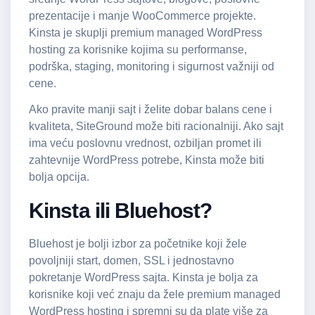
prezentacije i manje WooCommerce projekte.
Kinsta je skuplji premium managed WordPress
hosting za korisnike kojima su performanse,
podrška, staging, monitoring i sigurnost važniji od
cene.
Ako pravite manji sajt i želite dobar balans cene i
kvaliteta, SiteGround može biti racionalniji. Ako sajt
ima veću poslovnu vrednost, ozbiljan promet ili
zahtevnije WordPress potrebe, Kinsta može biti
bolja opcija.
Kinsta ili Bluehost?
Bluehost je bolji izbor za početnike koji žele
povoljniji start, domen, SSL i jednostavno
pokretanje WordPress sajta. Kinsta je bolja za
korisnike koji već znaju da žele premium managed
WordPress hosting i spremni su da plate više za