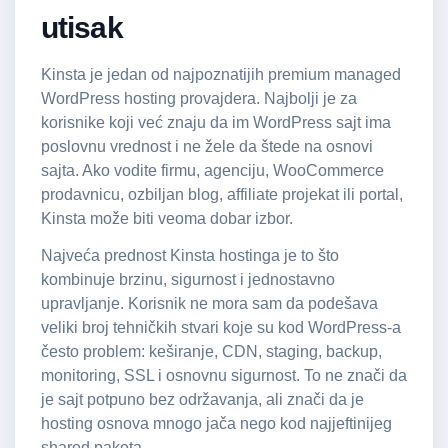
utisak
Kinsta je jedan od najpoznatijih premium managed
WordPress hosting provajdera. Najbolji je za
korisnike koji već znaju da im WordPress sajt ima
poslovnu vrednost i ne žele da štede na osnovi
sajta. Ako vodite firmu, agenciju, WooCommerce
prodavnicu, ozbiljan blog, affiliate projekat ili portal,
Kinsta može biti veoma dobar izbor.
Najveća prednost Kinsta hostinga je to što
kombinuje brzinu, sigurnost i jednostavno
upravljanje. Korisnik ne mora sam da podešava
veliki broj tehničkih stvari koje su kod WordPress-a
često problem: keširanje, CDN, staging, backup,
monitoring, SSL i osnovnu sigurnost. To ne znači da
je sajt potpuno bez održavanja, ali znači da je
hosting osnova mnogo jača nego kod najjeftinijeg
shared paketa.