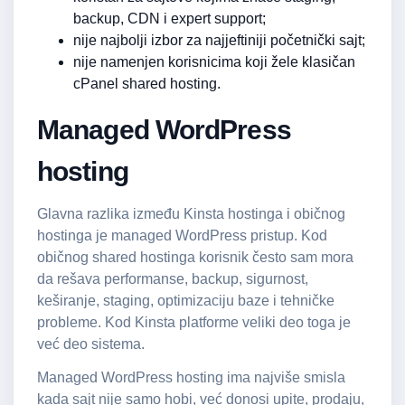
backup, CDN i expert support;
nije najbolji izbor za najjeftiniji početnički sajt;
nije namenjen korisnicima koji žele klasičan
cPanel shared hosting.
Managed WordPress
hosting
Glavna razlika između Kinsta hostinga i običnog
hostinga je managed WordPress pristup. Kod
običnog shared hostinga korisnik često sam mora
da rešava performanse, backup, sigurnost,
keširanje, staging, optimizaciju baze i tehničke
probleme. Kod Kinsta platforme veliki deo toga je
već deo sistema.
Managed WordPress hosting ima najviše smisla
kada sajt nije samo hobi, već donosi upite, prodaju,