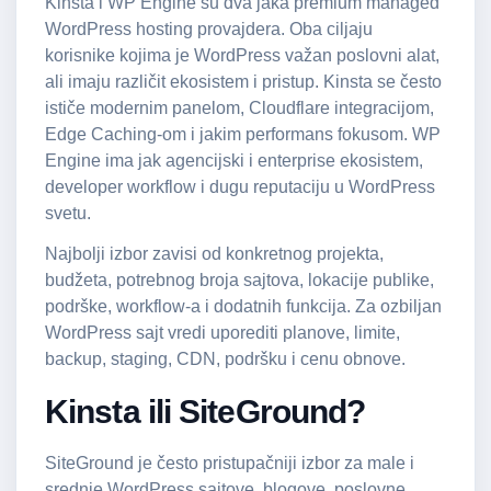
Kinsta i
WP Engine
su dva jaka premium managed
WordPress hosting provajdera. Oba ciljaju
korisnike kojima je WordPress važan poslovni alat,
ali imaju različit ekosistem i pristup. Kinsta se često
ističe modernim panelom, Cloudflare integracijom,
Edge Caching-om i jakim performans fokusom. WP
Engine ima jak agencijski i enterprise ekosistem,
developer workflow i dugu reputaciju u WordPress
svetu.
Najbolji izbor zavisi od konkretnog projekta,
budžeta, potrebnog broja sajtova, lokacije publike,
podrške, workflow-a i dodatnih funkcija. Za ozbiljan
WordPress sajt vredi uporediti planove, limite,
backup, staging, CDN, podršku i cenu obnove.
Kinsta ili SiteGround?
SiteGround je često pristupačniji izbor za male i
srednje WordPress sajtove, blogove, poslovne