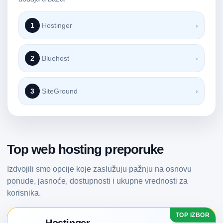
1
Hostinger
›
2
Bluehost
›
3
SiteGround
›
Top web hosting preporuke
Izdvojili smo opcije koje zaslužuju pažnju na osnovu
ponude, jasnoće, dostupnosti i ukupne vrednosti za
korisnika.