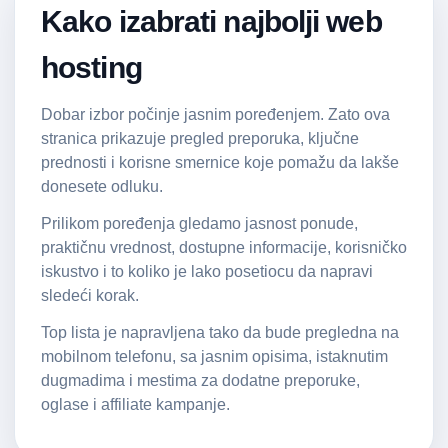
Kako izabrati najbolji web
hosting
Dobar izbor počinje jasnim poređenjem. Zato ova
stranica prikazuje pregled preporuka, ključne
prednosti i korisne smernice koje pomažu da lakše
donesete odluku.
Prilikom poređenja gledamo jasnost ponude,
praktičnu vrednost, dostupne informacije, korisničko
iskustvo i to koliko je lako posetiocu da napravi
sledeći korak.
Top lista je napravljena tako da bude pregledna na
mobilnom telefonu, sa jasnim opisima, istaknutim
dugmadima i mestima za dodatne preporuke,
oglase i affiliate kampanje.