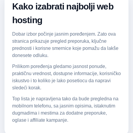
Kako izabrati najbolji web
hosting
Dobar izbor počinje jasnim poređenjem. Zato ova
stranica prikazuje pregled preporuka, ključne
prednosti i korisne smernice koje pomažu da lakše
donesete odluku.
Prilikom poređenja gledamo jasnost ponude,
praktičnu vrednost, dostupne informacije, korisničko
iskustvo i to koliko je lako posetiocu da napravi
sledeći korak.
Top lista je napravljena tako da bude pregledna na
mobilnom telefonu, sa jasnim opisima, istaknutim
dugmadima i mestima za dodatne preporuke,
oglase i affiliate kampanje.