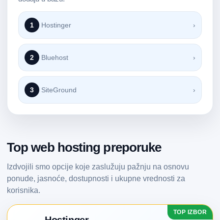
1
Hostinger
›
2
Bluehost
›
3
SiteGround
›
Top web hosting preporuke
Izdvojili smo opcije koje zaslužuju pažnju na osnovu
ponude, jasnoće, dostupnosti i ukupne vrednosti za
korisnika.