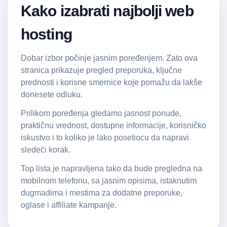
Kako izabrati najbolji web
hosting
Dobar izbor počinje jasnim poređenjem. Zato ova
stranica prikazuje pregled preporuka, ključne
prednosti i korisne smernice koje pomažu da lakše
donesete odluku.
Prilikom poređenja gledamo jasnost ponude,
praktičnu vrednost, dostupne informacije, korisničko
iskustvo i to koliko je lako posetiocu da napravi
sledeći korak.
Top lista je napravljena tako da bude pregledna na
mobilnom telefonu, sa jasnim opisima, istaknutim
dugmadima i mestima za dodatne preporuke,
oglase i affiliate kampanje.