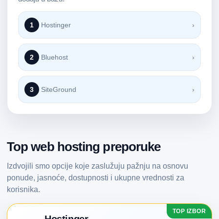
1
Hostinger
›
2
Bluehost
›
3
SiteGround
›
Top web hosting preporuke
Izdvojili smo opcije koje zaslužuju pažnju na osnovu
ponude, jasnoće, dostupnosti i ukupne vrednosti za
korisnika.